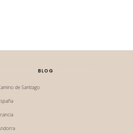
BLOG
amino de Santiago
España
rancia
Andorra