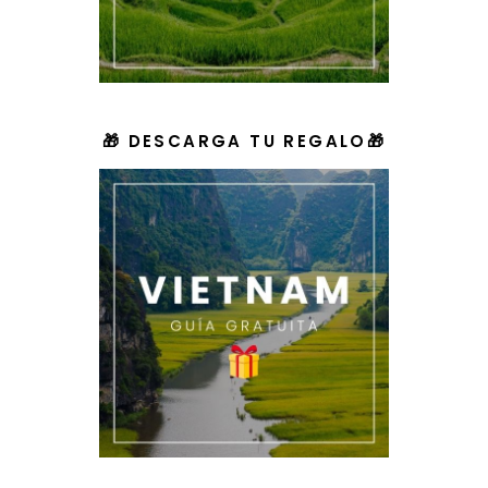
🎁 DESCARGA TU REGALO🎁