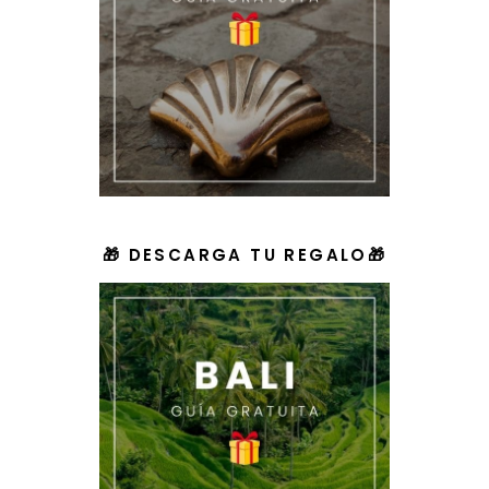
🎁 DESCARGA TU REGALO🎁