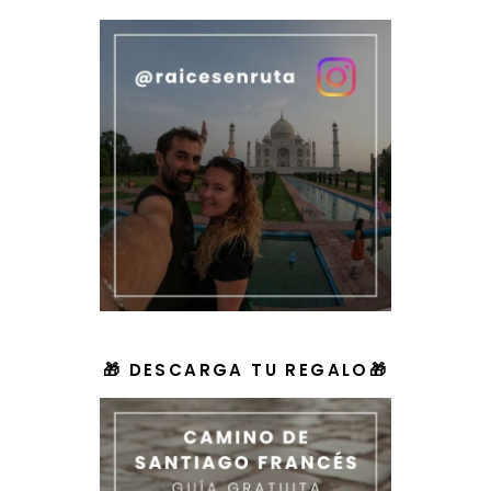
🎁 DESCARGA TU REGALO🎁