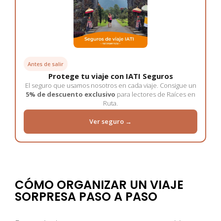
Antes de salir
Protege tu viaje con IATI Seguros
El seguro que usamos nosotros en cada viaje. Consigue un
5% de descuento exclusivo
para lectores de Raíces en
Ruta.
Ver seguro →
CÓMO ORGANIZAR UN VIAJE
SORPRESA PASO A PASO