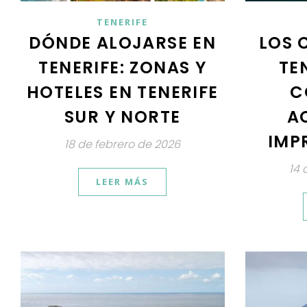
TENERIFE
DÓNDE ALOJARSE EN
LOS 
TENERIFE: ZONAS Y
TE
HOTELES EN TENERIFE
C
SUR Y NORTE
A
IMP
18 de febrero de 2026
14 
LEER MÁS