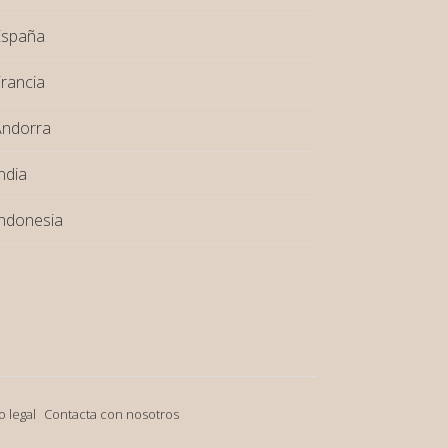
España
rancia
Andorra
ndia
ndonesia
o legal
Contacta con nosotros