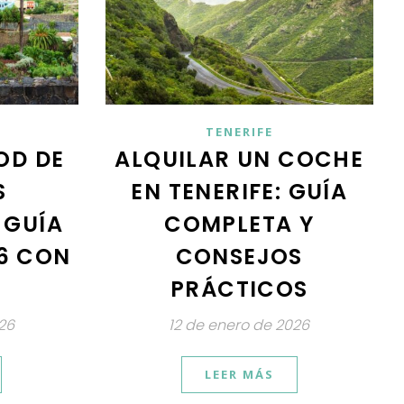
TENERIFE
OD DE
ALQUILAR UN COCHE
S
EN TENERIFE: GUÍA
I GUÍA
COMPLETA Y
6 CON
CONSEJOS
PRÁCTICOS
26
12 de enero de 2026
LEER MÁS