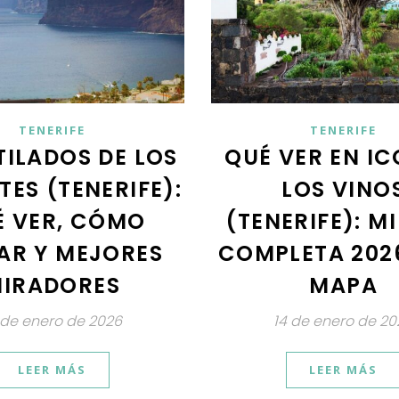
TENERIFE
TENERIFE
ILADOS DE LOS
QUÉ VER EN IC
ES (TENERIFE):
LOS VINO
É VER, CÓMO
(TENERIFE): M
AR Y MEJORES
COMPLETA 202
IRADORES
MAPA
 de enero de 2026
14 de enero de 20
LEER MÁS
LEER MÁS