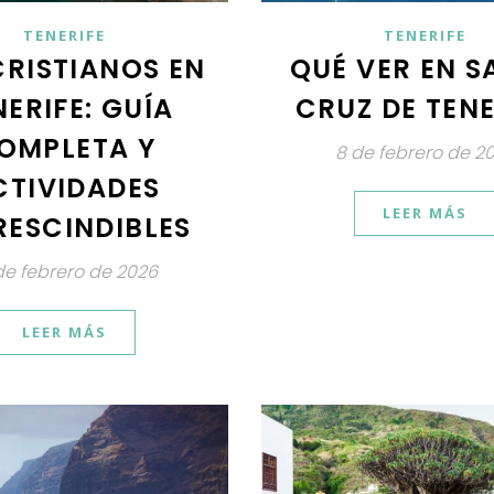
TENERIFE
TENERIFE
CRISTIANOS EN
QUÉ VER EN S
NERIFE: GUÍA
CRUZ DE TENE
OMPLETA Y
8 de febrero de 2
CTIVIDADES
LEER MÁS
RESCINDIBLES
de febrero de 2026
LEER MÁS