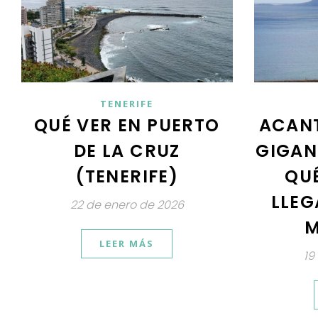
TENERIFE
QUÉ VER EN PUERTO
ACANT
DE LA CRUZ
GIGANT
(TENERIFE)
QU
LLEG
22 de enero de 2026
M
LEER MÁS
19