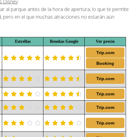
s Disney
.
trar al parque antes de la hora de apertura, lo que te permite
dad, pero en el que muchas atracciones no estarán aún
Estrellas
Reseñas Google
Ver precio
Trip.com
Booking
Trip.com
Trip.com
Trip.com
Trip.com