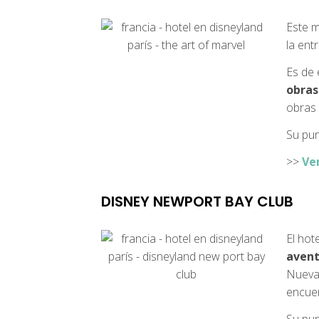
Este m
la ent
Es de
obras
obras 
Su pun
>>
Ve
DISNEY NEWPORT BAY CLUB
El hot
avent
Nueva 
encuen