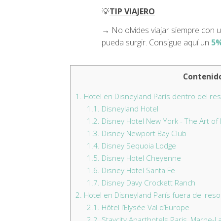
💡
TIP VIAJERO
→ No olvides viajar siempre con
pueda surgir. Consigue aquí un
5%
Contenid
1.
Hotel en Disneyland París dentro del res
1.1.
Disneyland Hotel
1.2.
Disney Hotel New York - The Art of
1.3.
Disney Newport Bay Club
1.4.
Disney Sequoia Lodge
1.5.
Disney Hotel Cheyenne
1.6.
Disney Hotel Santa Fe
1.7.
Disney Davy Crockett Ranch
2.
Hotel en Disneyland París fuera del reso
2.1.
Hôtel l’Elysée Val d’Europe
2.2.
Staycity Aparthotels Paris, Marne-La