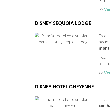
Su pun
>>
Ve
DISNEY SEQUOIA LODGE
Este h
nacio
monta
Está a
reseña
>>
Ve
DISNEY HOTEL CHEYENNE
El Dis
con h