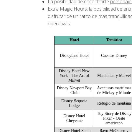
La posibilidad de encontrarte
personaje
Extra Magic Hours
: la posibilidad de en
disfrutar de un ratito de más tranquili
operativas.
Hotel
Temática
Disneyland Hotel
Cuentos Disney
Disney Hotel New
York - The Art of
Manhattan y Marvel
Marvel
Disney Newport Bay
Aventuras marítimas
Club
de Mickey y Minnie
Disney Sequoia
Refugio de montaña
Lodge
Toy Story de Disney
Disney Hotel
Pixar - Oeste
Cheyenne
americano
Disney Hotel Santa
Rayo McQueen y