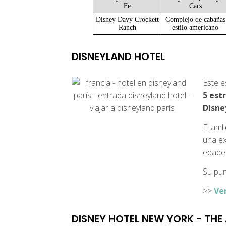
Fe
Cars
Disney Davy Crockett
Complejo de cabañas
Ranch
estilo americano
DISNEYLAND HOTEL
Este e
5 estr
Disne
El amb
una ex
edades
Su pun
>>
Ve
DISNEY HOTEL NEW YORK - THE