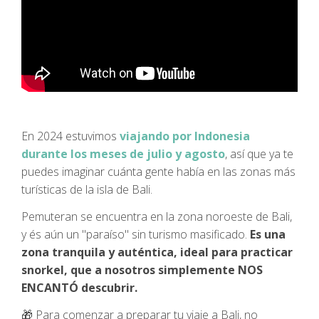
En 2024 estuvimos
viajando por Indonesia
durante los meses de julio y agosto
, así que ya te
puedes imaginar cuánta gente había en las zonas más
turísticas de la isla de Bali.
Pemuteran se encuentra en la zona noroeste de Bali,
y és aún un ''paraíso'' sin turismo masificado.
Es una
zona tranquila y auténtica, ideal para practicar
snorkel, que a nosotros simplemente NOS
ENCANTÓ descubrir.
🎁
Para comenzar a preparar tu viaje a Bali, no