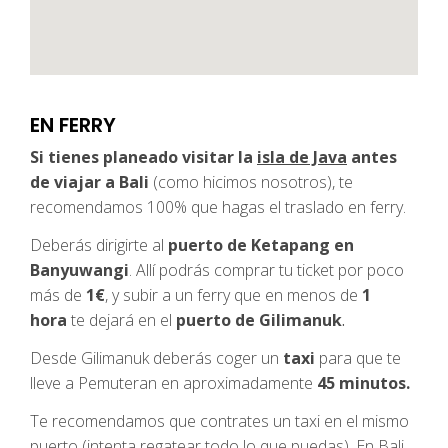
EN FERRY
Si tienes planeado visitar la
isla de Java
antes
de viajar a Bali
(como hicimos nosotros), te
recomendamos 100% que hagas el traslado en ferry.
Deberás dirigirte al
puerto de Ketapang en
Banyuwangi
. Allí podrás comprar tu ticket por poco
más de
1€
, y subir a un ferry que en menos de
1
hora
te dejará en el
puerto de Gilimanuk
.
Desde Gilimanuk deberás coger un
taxi
para que te
lleve a Pemuteran en aproximadamente
45 minutos.
Te recomendamos que contrates un taxi en el mismo
puerto (intenta regatear todo lo que puedas). En Bali