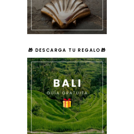
🎁 DESCARGA TU REGALO🎁