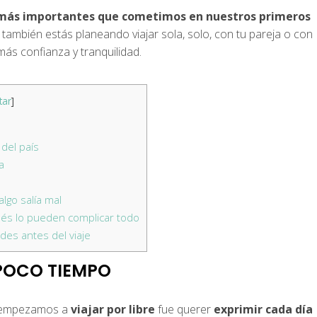
 más importantes que cometimos en nuestros primeros
tú también estás planeando viajar sola, solo, con tu pareja o con
más confianza y tranquilidad.
tar
]
del país
a
lgo salía mal
ués lo pueden complicar todo
des antes del viaje
POCO TIEMPO
o empezamos a
viajar por libre
fue querer
exprimir cada día