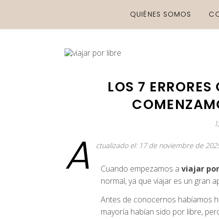
QUIÉNES SOMOS
C
LOS 7 ERRORE
COMENZAMOS
1
A
ctualizado el: 17 de noviembre de 202
Cuando empezamos a
viajar por
normal, ya que viajar es un gran ap
Antes de conocernos habíamos hec
mayoría habían sido por libre, pe