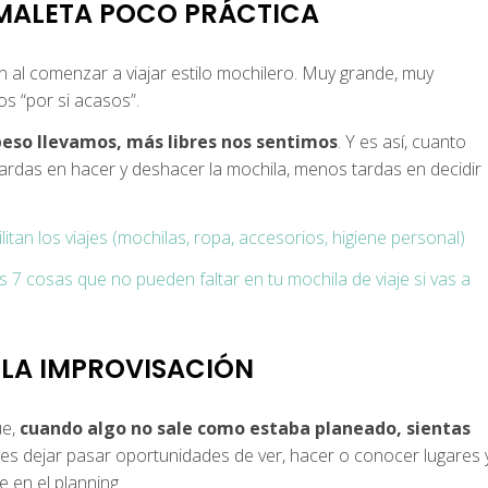
 MALETA POCO PRÁCTICA
al comenzar a viajar estilo mochilero. Muy grande, muy
s “por si acasos”.
so llevamos, más libres nos sentimos
. Y es así, cuanto
rdas en hacer y deshacer la mochila, menos tardas en decidir
litan los viajes (mochilas, ropa, accesorios, higiene personal)
s 7 cosas que no pueden faltar en tu mochila de viaje si vas a
 LA IMPROVISACIÓN
ue,
cuando algo no sale como estaba planeado, sientas
s dejar pasar oportunidades de ver, hacer o conocer lugares 
 en el planning.